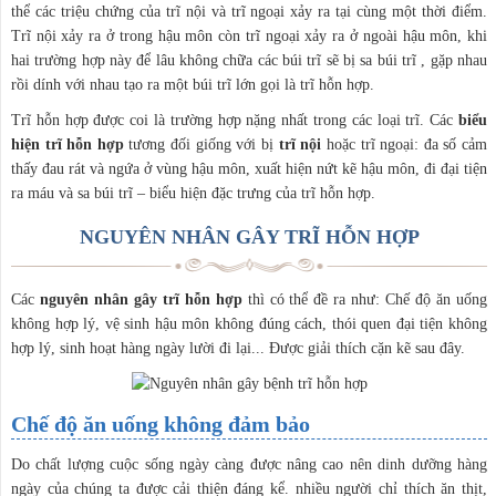
thể các triệu chứng của trĩ nội và trĩ ngoại xảy ra tại cùng một thời điểm.
Trĩ nội xảy ra ở trong hậu môn còn trĩ ngoại xảy ra ở ngoài hậu môn, khi
hai trường hợp này để lâu không chữa các búi trĩ sẽ bị sa búi trĩ , gặp nhau
rồi dính với nhau tạo ra một búi trĩ lớn gọi là trĩ hỗn hợp.
Trĩ hỗn hợp được coi là trường hợp nặng nhất trong các loại trĩ. Các
biểu
hiện trĩ hỗn hợp
tương đối giống với bị
trĩ nội
hoặc trĩ ngoại: đa số cảm
thấy đau rát và ngứa ở vùng hậu môn, xuất hiện nứt kẽ hậu môn, đi đại tiện
ra máu và sa búi trĩ – biểu hiện đặc trưng của trĩ hỗn hợp.
NGUYÊN NHÂN GÂY TRĨ HỖN HỢP
Các
nguyên nhân gây trĩ hỗn hợp
thì có thể đề ra như: Chế độ ăn uống
không hợp lý, vệ sinh hậu môn không đúng cách, thói quen đại tiện không
hợp lý, sinh hoạt hàng ngày lười đi lại... Được giải thích cặn kẽ sau đây.
Chế độ ăn uống không đảm bảo
Do chất lượng cuộc sống ngày càng được nâng cao nên dinh dưỡng hàng
ngày của chúng ta được cải thiện đáng kể. nhiều người chỉ thích ăn thịt,