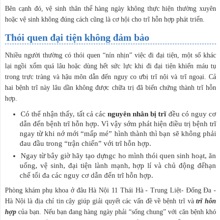
Bên cạnh đó, vệ sinh thân thể hàng ngày không thực hiện thường xuyên
hoặc vệ sinh không đúng cách cũng là cơ hội cho trĩ hỗn hợp phát triển.
Thói quen đại tiện không đảm bảo
Nhiều người thường có thói quen “nín nhịn” việc đi đại tiện, một số khác
lại ngồi xổm quá lâu hoặc dùng hết sức lực khi đi đại tiện khiến máu tụ
trong trực tràng và hậu môn dẫn đến nguy co ưbị trĩ nội và trĩ ngoại. Cả
hai bệnh trĩ này lâu dần không được chữa trị đã biến chứng thành trĩ hỗn
hợp.
Có thể nhận thấy, tất cả các
nguyên nhân bị trĩ
đều có nguy cơ
dẫn đến bệnh trĩ hỗn hợp. Vì vậy sớm phát hiện điều trị bệnh trĩ
ngay từ khi nớ mới “mấp mé” hình thành thì bạn sẽ không phải
đau đầu trong “trận chiến” với trĩ hỗn hợp.
Ngay từ bây giờ hãy tạo dựngc ho mình thói quen sinh hoạt, ăn
uống, vệ sinh, đại tiện lành mạnh, hợp lí và chủ động đểhạn
chế tối đa các nguy cơ dẫn đến trĩ hỗn hợp.
Phòng
khám phụ khoa ở đâu Hà Nội
11 Thái Hà - Trung Liệt- Đống Đa -
Hà Nội là địa chỉ tin cậy giúp giải quyết các vấn đề về bệnh trĩ và
trĩ hỗn
hợp
của bạn. Nếu bạn đang hàng ngày phải “sống chung” với căn bệnh khó