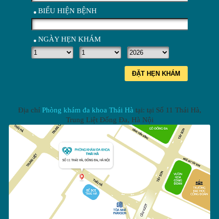
BIỂU HIỆN BỆNH
NGÀY HẸN KHÁM
ĐẶT HẸN KHÁM
Địa chỉ
Phòng khám đa khoa Thái Hà
tại: tại
Số 11 Thái Hà,
Trung Liệt Đống Đa
,
Hà Nội