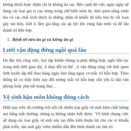
không thích hoặc thậm chí là không ăn rau. Bên cạnh đó việc ngày ngày sử
dụng các loại gia vị cay nóng trong chế biến món ăn, thói quen uống rượu
bia và các chất kích thích là những nhân tố khiến hệ tiêu hóa bị rối loạn
gây táo bón, kiết lị lầm gia tăng các áp lực lên vùng hậu môn và để lâu
thành trĩ hỗn hợp.
Bệnh trĩ nên ăn gì và kiêng ăn gì
Lười vận động đứng ngồi quá lâu
Do đặc thù công việc, học tập khiến chúng ta phải đứng hoặc ngồi liên tục
trong một thời gian dài, ít thay đổi tư thế , ít vận động cộng với thói quen
lười luyện tập thể thao hàng ngày làm tăng nguy cơ mắc trĩ hỗn hợp. Theo
thống kê co thấy hiện nay đối tượng mắc trĩ hỗn hợp chủ yếu là dân văn
phòng hoặc phụ nữ mang thai…
Vệ sinh hậu môn không đúng cách
Hiện nay trên thị trường trôi nổi rất nhiều loại giấy vệ sinh kém chất lượng
mà bằng mắt thường chúng ta không nhân biết được. Vô hình chung việc
sử dụng các loại giấy vệ sinh này tạo điều kiện thuận lợi cho các vi khuẩn
phát triển, sản sinh gây viêm nhiễm dẫn đến hình thành các búi trĩ.