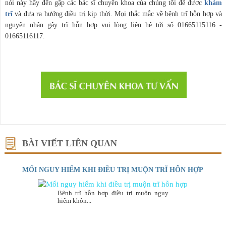
nói này hãy đến gặp các bác sĩ chuyên khoa của chúng tôi để được
khám
trĩ
và đưa ra hướng điều trị kịp thời. Mọi thắc mắc về bệnh trĩ hỗn hợp và
nguyên nhân gây trĩ hỗn hợp vui lòng liên hệ tới số
01665115116 -
01665116117.
BÀI VIẾT LIÊN QUAN
MỐI NGUY HIỂM KHI ĐIỀU TRỊ MUỘN TRĨ HỖN HỢP
Bệnh trĩ hỗn hợp điều trị muộn nguy
hiểm khôn...