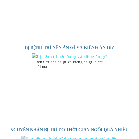
BỊ BỆNH TRĨ NÊN ĂN GÌ VÀ KIÊNG ĂN GÌ?
Bệnh trĩ nên ăn gì và kiêng ăn gì là câu
hỏi mà...
NGUYÊN NHÂN BỊ TRĨ DO THỜI GIAN NGỒI QUÁ NHIỀU