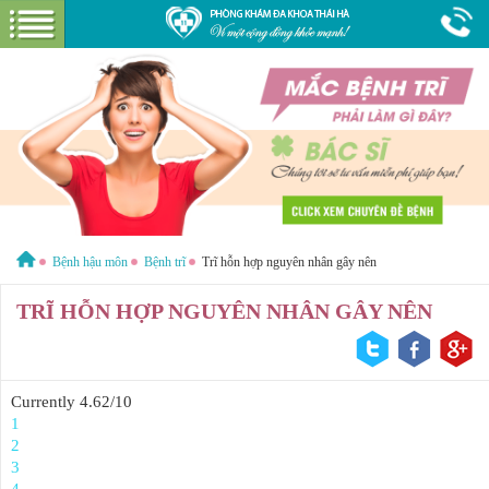
Hotline:
1800 6621
Miễn phí tư vấn & cước gọi
GIỚI THIỆU VỀ PHÒNG KHÁM
GIỚI THIỆU
CƠ SỞ VẬT CHẤT
GÓI DỊCH VỤ
Bệnh hậu môn
Bệnh trĩ
Trĩ hỗn hợp nguyên nhân gây nên
BỆNH HẬU MÔN
HƯỚNG DẪN VÀ CHI PHÍ
TRĨ HỖN HỢP NGUYÊN NHÂN GÂY NÊN
ĐẶT LỊCH HẸN KHÁM
ĐƯỜNG TỚI PHÒNG KHÁM
CẨM NANG
Currently 4.62/10
1
2
3
4