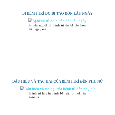
BỊ BỆNH TRĨ DO BỊ TÁO BÓN LÂU NGÀY
Nhiều người bị bệnh trĩ do bị táo bón
lâu ngày mà...
DẤU HIỆU VÀ TÁC HẠI CỦA BỆNH TRĨ ĐẾN PHỤ NỮ
Bệnh trĩ là căn bệnh bắt gặp ở mọi lứa
tuổi và...