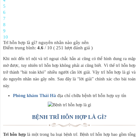
5
6
7
8
9
10
Trĩ hỗn hợp là gì? nguyên nhân nào gây nên
Điểm trung bình:
4.6
/
10
(
251
lượt đánh giá )
Khi nói đến trĩ nội và trĩ ngoại chắc hẳn ai cũng có thể hình dung ra mập
mờ được, tuy nhiên trĩ hỗn hợp không phải ai cũng biết. Vì thế trĩ hỗn hợp
trở thành “bài toán khó” nhiều người cần lời giải. Vậy trĩ hỗn hợp là gì và
do nguyên nhân nào gây nên. Sau đây là “lời giải” chính xác cho bài toán
này.
Phòng khám Thái Hà
địa chỉ chữa bệnh trĩ hỗn hợp uy tín
BỆNH TRĨ HỖN HỢP LÀ GÌ?
Trĩ hỗn hợp
là một trong ba loại bệnh trĩ. Bệnh trĩ hỗn hợp bao gồm tổng