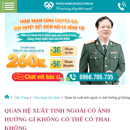
Hotline:
1800 6621
Miễn phí tư vấn & cước gọi
GIỚI THIỆU VỀ PHÒNG KHÁM
GIỚI THIỆU
CƠ SỞ VẬT CHẤT
GÓI DỊCH VỤ
BỆNH HẬU MÔN
HƯỚNG DẪN VÀ CHI PHÍ
ĐẶT LỊCH HẸN KHÁM
Cẩm Nang
Cẩm nang sức khỏe
Quan hệ xuất tinh ngoài có ảnh hưởng gì không
ĐƯỜNG TỚI PHÒNG KHÁM
CẨM NANG
QUAN HỆ XUẤT TINH NGOÀI CÓ ẢNH
HƯỞNG GÌ KHÔNG CÓ THỂ CÓ THAI
KHÔNG