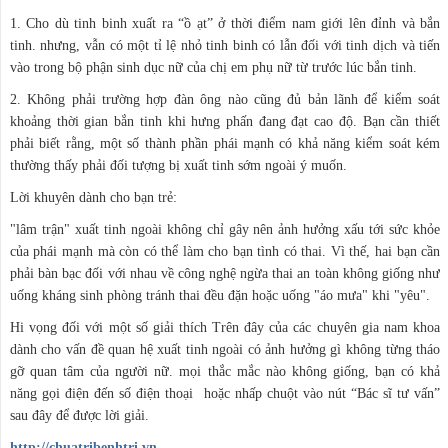
1. Cho dù tinh binh xuất ra “ồ ạt” ở thời điểm nam giới lên đỉnh và bắn
tinh. nhưng, vẫn có một tỉ lệ nhỏ tinh binh có lẫn đối với tinh dịch và tiến
vào trong bộ phận sinh dục nữ của chị em phụ nữ từ trước lúc bắn tinh.
2. Không phải trường hợp đàn ông nào cũng đủ bản lãnh để kiểm soát
khoảng thời gian bắn tinh khi hưng phấn đang đạt cao độ. Bạn cần thiết
phải biết rằng, một số thành phần phái mạnh có khả năng kiểm soát kém
thường thấy phải đối tượng bị xuất tinh sớm ngoài ý muốn.
Lời khuyên dành cho bạn trẻ:
"lâm trận" xuất tinh ngoài không chỉ gây nên ảnh hưởng xấu tới sức khỏe
của phái mạnh mà còn có thể làm cho bạn tình có thai. Vì thế, hai bạn cần
phải bàn bạc đối với nhau về công nghệ ngừa thai an toàn không giống như
uống kháng sinh phòng tránh thai đều đặn hoặc uống "áo mưa" khi "yêu".
Hi vọng đối với một số giải thích Trên đây của các chuyên gia nam khoa
dành cho vấn đề quan hệ xuất tinh ngoài có ảnh hưởng gì không từng tháo
gỡ quan tâm của người nữ. mọi thắc mắc nào không giống, bạn có khả
năng gọi điện đến số điện thoại hoặc nhấp chuột vào nút “Bác sĩ tư vấn”
sau đây để được lời giải.
http://chuatribenhtri.vn