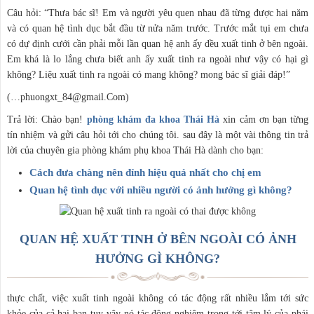
Câu hỏi: “Thưa bác sĩ! Em và người yêu quen nhau đã từng được hai năm
và có quan hệ tình dục bắt đầu từ nửa năm trước. Trước mắt tụi em chưa
có dự định cưới cần phải mỗi lần quan hệ anh ấy đều xuất tinh ở bên ngoài.
Em khá là lo lắng chưa biết anh ấy xuất tinh ra ngoài như vậy có hại gì
không? Liệu xuất tinh ra ngoài có mang không? mong bác sĩ giải đáp!”
(…phuongxt_84@gmail.Com)
Trả lời: Chào bạn!
phòng khám đa khoa Thái Hà
xin cảm ơn bạn từng
tín nhiệm và gửi câu hỏi tới cho chúng tôi. sau đây là một vài thông tin trả
lời của chuyên gia phòng khám phụ khoa Thái Hà dành cho bạn:
Cách đưa chàng nên đỉnh hiệu quả nhất cho chị em
Quan hệ tình dục với nhiều người có ảnh hưởng gì không?
QUAN HỆ XUẤT TINH Ở BÊN NGOÀI CÓ ẢNH
HƯỞNG GÌ KHÔNG?
thực chất, việc xuất tinh ngoài không có tác động rất nhiều lắm tới sức
khỏe của cả hai bạn tuy vậy nó tác động nghiêm trọng tới tâm lý của phái