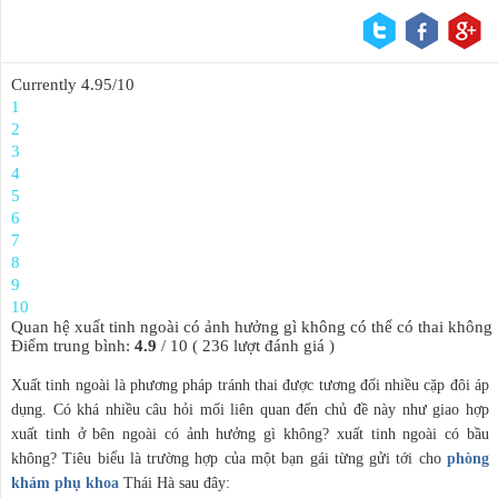
Currently 4.95/10
1
2
3
4
5
6
7
8
9
10
Quan hệ xuất tinh ngoài có ảnh hưởng gì không có thể có thai không
Điểm trung bình:
4.9
/
10
(
236
lượt đánh giá )
Xuất tinh ngoài là phương pháp tránh thai được tương đối nhiều cặp đôi áp
dụng. Có khá nhiều câu hỏi mối liên quan đến chủ đề này như giao hợp
xuất tinh ở bên ngoài có ảnh hưởng gì không? xuất tinh ngoài có bầu
không? Tiêu biểu là trường hợp của một bạn gái từng gửi tới cho
phòng
khám phụ khoa
Thái Hà sau đây: