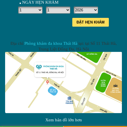
NGÀY HẸN KHÁM
ĐẶT HẸN KHÁM
Địa chỉ
Phòng khám đa khoa Thái Hà
tại: tại
Số 11 Thái Hà,
Trung Liệt Đống Đa
,
Hà Nội
Xem bản đồ lớn hơn