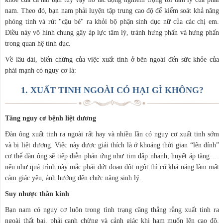
nam. Theo đó, bạn nam phải luyện tập trung cao độ để kiểm soát khả năng
phóng tinh và rút "cậu bé" ra khỏi bộ phận sinh dục nữ của các chị em.
Điều này vô hình chung gây áp lực tâm lý, tránh hưng phấn và hưng phấn
trong quan hệ tình dục.
Về lâu dài, biến chứng của việc xuất tinh ở bên ngoài đến sức khỏe của
phái mạnh có nguy cơ là:
1. XUẤT TINH NGOÀI CÓ HẠI GÌ KHÔNG?
Tăng nguy cơ bệnh liệt dương
Đàn ông xuất tinh ra ngoài rất hay và nhiều lần có nguy cơ xuất tinh sớm
và bị liệt dương. Việc này được giải thích là ở khoảng thời gian “lên đỉnh”
cơ thể đàn ông sẽ tiếp diễn phản ứng như tim đập nhanh, huyết áp tăng …
nếu như quá trình này mắc phải đứt đoạn đột ngột thì có khả năng làm mất
cảm giác yêu, ảnh hưởng đến chức năng sinh lý.
Suy nhược thần kinh
Bạn nam có nguy cơ luôn trong tình trạng căng thẳng rằng xuất tinh ra
ngoài thất bại, phải canh chừng và cảnh giác khi ham muốn lên cao độ.