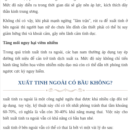
Mức độ này diễn ra trong thời gian dài sẽ gây nên áp lực, kích thích dây
thần kinh trung ương.
Không chỉ có vậy, khi phái mạnh ngừng "lâm trận", rút ra để xuất tinh ở
bên ngoài thì người bạn nữ do chưa lên đỉnh cần thiết phải có thể bị suy
giảm hứng thú và khoái cảm, gây nên lãnh cảm tình dục.
Tăng mối nguy hại viêm nhiễm
Trong quá trình xuất tinh ra ngoài, các bạn nam thường áp dụng tay ép
đường tiết niệu để cản trở tinh dịch xuất ra. Mức độ này không chỉ tiến
hành tăng hiểm họa viêm nhiễm niệu đạo mà còn có thể dẫn tới phóng tinh
ngược cực kỳ nguy hiểm.
XUẤT TINH NGOÀI CÓ BẦU KHÔNG?
xuất tinh ra ngoài là một công nghệ ngừa thai được khá nhiều cặp đôi trẻ
áp dụng. tuy vậy, kỹ thuật này chỉ có tốt nhất phòng tránh thai tầm khoảng
60-70%, có nghĩa là vẫn còn 30-40% khả năng mang thai. Việc này cho
biết xuất tinh ra ngoài vẫn có khả năng có bầu bạn nhé.
xuất tinh ở bên ngoài vẫn có thể có thai là bởi vì một vài lý do sau: