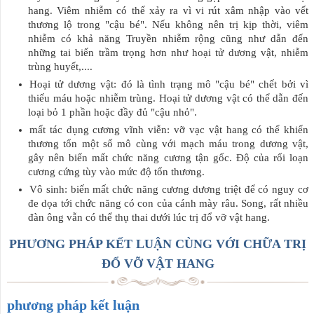
hang. Viêm nhiễm có thể xảy ra vì vi rút xâm nhập vào vết
thương lộ trong "cậu bé". Nếu không nên trị kịp thời, viêm
nhiễm có khả năng Truyền nhiễm rộng cũng như dẫn đến
những tai biến trầm trọng hơn như hoại tử dương vật, nhiễm
trùng huyết,....
Hoại tử dương vật: đó là tình trạng mô "cậu bé" chết bởi vì
thiếu máu hoặc nhiễm trùng. Hoại tử dương vật có thể dẫn đến
loại bỏ 1 phần hoặc đầy đủ "cậu nhỏ".
mất tác dụng cương vĩnh viễn: vỡ vạc vật hang có thể khiến
thương tổn một số mô cùng với mạch máu trong dương vật,
gây nên biến mất chức năng cương tận gốc. Độ của rối loạn
cương cứng tùy vào mức độ tổn thương.
Vô sinh: biến mất chức năng cương dương triệt để có nguy cơ
đe dọa tới chức năng có con của cánh mày râu. Song, rất nhiều
đàn ông vẫn có thể thụ thai dưới lúc trị đổ vỡ vật hang.
PHƯƠNG PHÁP KẾT LUẬN CÙNG VỚI CHỮA TRỊ
ĐỔ VỠ VẬT HANG
phương pháp kết luận