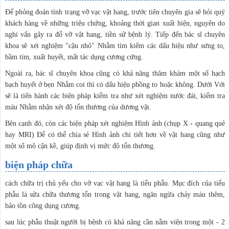
Để phỏng đoán tình trạng vỡ vạc vật hang, trước tiên chuyên gia sẽ hỏi quý
khách hàng về những triệu chứng, khoảng thời gian xuất hiện, nguyên do
nghi vấn gây ra đổ vỡ vật hang, tiền sử bệnh lý. Tiếp đến bác sĩ chuyên
khoa sẽ xét nghiệm "cậu nhỏ" Nhằm tìm kiếm các dấu hiệu như sưng to,
bầm tím, xuất huyết, mất tác dụng cương cứng.
Ngoài ra, bác sĩ chuyên khoa cũng có khả năng thăm khám một số hạch
bạch huyết ở bẹn Nhằm coi thì có dấu hiệu phồng to hoặc không. Dưới Với
sẽ là tiến hành các biện pháp kiểm tra như xét nghiệm nước đái, kiểm tra
máu Nhằm nhận xét độ tổn thương của dương vật.
Bên cạnh đó, còn các biện pháp xét nghiệm Hình ảnh (chụp X - quang quẻ
hay MRI) Để có thể chia sẻ Hình ảnh chi tiết hơn về vật hang cũng như
một số mô cận kề, giúp định vị mức độ tổn thương.
biện pháp chữa
cách chữa trị chủ yếu cho vỡ vạc vật hang là tiểu phẫu. Mục đích của tiểu
phẫu là sửa chữa thương tổn trong vật hang, ngăn ngừa chảy máu thêm,
bảo tồn công dụng cương.
sau lúc phẫu thuật người bị bệnh có khả năng cần nằm viện trong một - 2