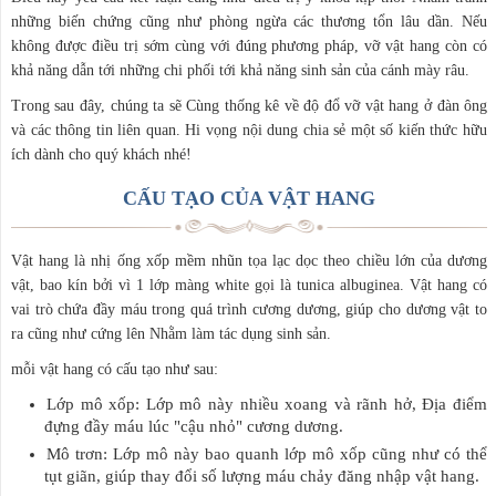
những biến chứng cũng như phòng ngừa các thương tổn lâu dần. Nếu
không được điều trị sớm cùng với đúng phương pháp, vỡ vật hang còn có
khả năng dẫn tới những chi phối tới khả năng sinh sản của cánh mày râu.
Trong sau đây, chúng ta sẽ Cùng thống kê về độ đổ vỡ vật hang ở đàn ông
và các thông tin liên quan. Hi vọng nội dung chia sẻ một số kiến thức hữu
ích dành cho quý khách nhé!
CẤU TẠO CỦA VẬT HANG
Vật hang là nhị ống xốp mềm nhũn tọa lạc dọc theo chiều lớn của dương
vật, bao kín bởi vì 1 lớp màng white gọi là tunica albuginea. Vật hang có
vai trò chứa đầy máu trong quá trình cương dương, giúp cho dương vật to
ra cũng như cứng lên Nhằm làm tác dụng sinh sản.
mỗi vật hang có cấu tạo như sau:
Lớp mô xốp: Lớp mô này nhiều xoang và rãnh hở, Địa điểm
đựng đầy máu lúc "cậu nhỏ" cương dương.
Mô trơn: Lớp mô này bao quanh lớp mô xốp cũng như có thể
tụt giãn, giúp thay đổi số lượng máu chảy đăng nhập vật hang.