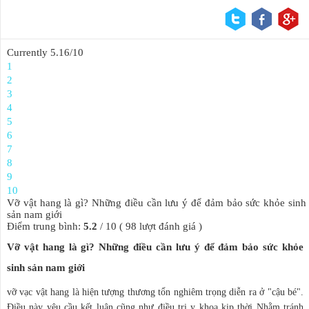
Currently 5.16/10
1
2
3
4
5
6
7
8
9
10
Vỡ vật hang là gì? Những điều cần lưu ý để đảm bảo sức khỏe sinh
sản nam giới
Điểm trung bình:
5.2
/
10
(
98
lượt đánh giá )
Vỡ vật hang là gì? Những điều cần lưu ý để đảm bảo sức khỏe
sinh sản nam giới
vỡ vạc vật hang là hiện tượng thương tổn nghiêm trọng diễn ra ở "cậu bé".
Điều này yêu cầu kết luận cũng như điều trị y khoa kịp thời Nhằm tránh