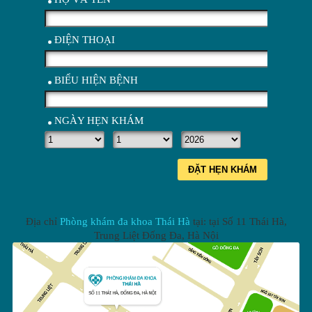
ĐIỆN THOẠI
BIỂU HIỆN BỆNH
NGÀY HẸN KHÁM
ĐẶT HẸN KHÁM
Địa chỉ
Phòng khám đa khoa Thái Hà
tại: tại
Số 11 Thái Hà,
Trung Liệt Đống Đa
,
Hà Nội