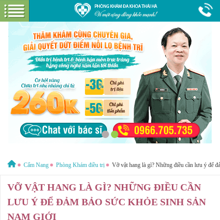
Hotline:
1800 6621
Miễn phí tư vấn & cước gọi
GIỚI THIỆU VỀ PHÒNG KHÁM
GIỚI THIỆU
CƠ SỞ VẬT CHẤT
GÓI DỊCH VỤ
BỆNH HẬU MÔN
HƯỚNG DẪN VÀ CHI PHÍ
ĐẶT LỊCH HẸN KHÁM
Cẩm Nang
Phòng Khám điều trị
Vỡ vật hang là gì? Những điều cần lưu ý để đ
ĐƯỜNG TỚI PHÒNG KHÁM
CẨM NANG
VỠ VẬT HANG LÀ GÌ? NHỮNG ĐIỀU CẦN
LƯU Ý ĐỂ ĐẢM BẢO SỨC KHỎE SINH SẢN
NAM GIỚI