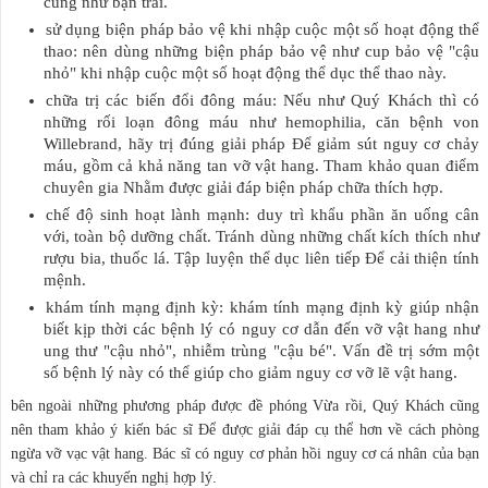
cũng như bạn trai.
sử dụng biện pháp bảo vệ khi nhập cuộc một số hoạt động thể
thao: nên dùng những biện pháp bảo vệ như cup bảo vệ "cậu
nhỏ" khi nhập cuộc một số hoạt động thể dục thể thao này.
chữa trị các biến đổi đông máu: Nếu như Quý Khách thì có
những rối loạn đông máu như hemophilia, căn bệnh von
Willebrand, hãy trị đúng giải pháp Để giảm sút nguy cơ chảy
máu, gồm cả khả năng tan vỡ vật hang. Tham khảo quan điểm
chuyên gia Nhằm được giải đáp biện pháp chữa thích hợp.
chế độ sinh hoạt lành mạnh: duy trì khẩu phần ăn uống cân
với, toàn bộ dưỡng chất. Tránh dùng những chất kích thích như
rượu bia, thuốc lá. Tập luyện thể dục liên tiếp Để cải thiện tính
mệnh.
khám tính mạng định kỳ: khám tính mạng định kỳ giúp nhận
biết kịp thời các bệnh lý có nguy cơ dẫn đến vỡ vật hang như
ung thư "cậu nhỏ", nhiễm trùng "cậu bé". Vấn đề trị sớm một
số bệnh lý này có thể giúp cho giảm nguy cơ vỡ lẽ vật hang.
bên ngoài những phương pháp được đề phóng Vừa rồi, Quý Khách cũng
nên tham khảo ý kiến ​​bác sĩ Để được giải đáp cụ thể hơn về cách phòng
ngừa vỡ vạc vật hang. Bác sĩ có nguy cơ phản hồi nguy cơ cá nhân của bạn
và chỉ ra các khuyến nghị hợp lý.