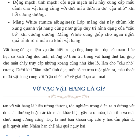
Động mạch, tĩnh mạch: đội ngũ mạch máu này cung cấp máu
dành cho vật hang cùng với đưa máu thừa ra đỡ "cậu nhỏ" khi
hết cương dương.
Màng White (tunica albuginea): Lớp màng dai này chùm kín
xung quanh vật hang cũng như giúp duy trì hình dạng của "cậu
bé" khi cương dương. Màng White cũng giúp cho ngăn ngừa
quá trình rò rỉ máu ra khỏi vật hang.
Vật hang đóng nhiệm vụ cần thiết trong công dụng tình dục của nam. Lúc
liệu có kích ứng dục tình, những cơ trơn tru trong vật hang thụt lại, giúp
cho máu chảy truy cập những xoang cũng như khe lộ, làm cho "cậu nhỏ"
cương. Dưới khi "lâm trận" tình dục, một số cơ trơn tuột giãn ra, máu thoát
ra đỡ vật hang cùng với "cậu nhỏ" trở về giai đoạn xìu mại.
VỠ VẠC VẬT HANG LÀ GÌ?
tan vỡ vật hang là hiện tượng thương tổn nghiêm trọng diễn ra ở dương vật
do chấn thương hoặc các tác nhân khác biệt, gây ra ra máu, bầm tím và mất
chức năng cương cứng. Đây là một băn khoăn cấp cứu y học cần phải đc
giải quyết sớm Nhằm hạn chế hậu quả nguy hại.