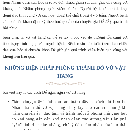
hôm Nhằm quan sát. Bác sĩ sẽ kê đơn thuốc giảm sút cảm giác đau cùng với
kháng sinh Nhằm phòng ngừa viêm nhiễm. Người bệnh nên tránh hoạt
động dục tình cùng với các hoạt động thể chất trong 4 - 6 tuần. Người bệnh
cần phải tái khám định kỳ theo hướng dẫn của chuyên gia Để để ý quá trình
hồi phục.
biện pháp trị vỡ vật hang cụ thể sẽ tùy thuộc vào độ thương tổn cùng với
tình trạng tính mạng của người bệnh. Bệnh nhân nên tuân theo theo chiều
dẫn của bác sĩ chuyên khoa Để giữ gìn quá trình chữa hiệu quả cùng với
không nên hậu quả.
NHỮNG BIỆN PHÁP PHÒNG TRÁNH ĐỔ VỠ VẬT
HANG
bài viết này là các cách Để ngăn ngừa vỡ vật hang:
"làm chuyện ấy" tình dục an toàn: đây là cách tốt hơn hết
Nhằm tránh đổ vỡ vật hang. Hãy lấy bao cao su những khi
"làm chuyện ấy" dục tình và tránh một số phong thái giao hợp
có khả năng dẫn đến khó khăn dành cho dương vật. Cần phải
"yêu" tình dục nhẹ nhàng, chú ý đến cảm nhận của bản thân