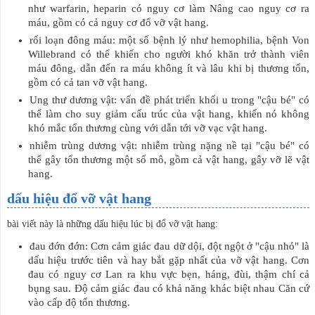
như warfarin, heparin có nguy cơ làm Nâng cao nguy cơ ra
máu, gồm có cả nguy cơ đổ vỡ vật hang.
rối loạn đông máu: một số bệnh lý như hemophilia, bệnh Von
Willebrand có thể khiến cho người khó khăn trở thành viên
máu đông, dẫn đến ra máu không ít và lâu khi bị thương tổn,
gồm có cả tan vỡ vật hang.
Ung thư dương vật: vấn đề phát triển khối u trong "cậu bé" có
thể làm cho suy giảm cấu trúc của vật hang, khiến nó không
khó mắc tổn thương cùng với dẫn tới vỡ vạc vật hang.
nhiễm trùng dương vật: nhiễm trùng nặng nề tại "cậu bé" có
thể gây tổn thương một số mô, gồm cả vật hang, gây vỡ lẽ vật
hang.
dấu hiệu đổ vỡ vật hang
bài viết này là những dấu hiệu lúc bị đổ vỡ vật hang:
đau đớn đớn: Cơn cảm giác đau dữ dội, đột ngột ở "cậu nhỏ" là
dấu hiệu trước tiên và hay bắt gặp nhất của vỡ vật hang. Cơn
đau có nguy cơ Lan ra khu vực bẹn, háng, đùi, thậm chí cả
bụng sau. Độ cảm giác đau có khả năng khác biệt nhau Căn cứ
vào cấp độ tổn thương.