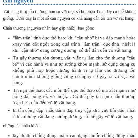
căn nguyên
Vật hang ít bị tổn thương hơn sơ với một số bộ phận Trên đây cơ thể không
giống. Dưới đây là một số căn nguyên có khả năng dẫn tới tan vỡ vật hang.
Chấn thương (nguyên nhân hay gặp nhất), bao gồm:
"lâm trận" tình dục thô bạo: khi "cậu nhỏ" bị va đập mạnh hoặc
xoay vặn đột ngột trong quá trình "lâm trận" dục tình, nhất là
khi "cậu nhỏ" đang cương dương, có thể dẫn đến vỡ vật hang.
Tự gây thương tổn dương vật: việc tự làm cho tổn thương "cậu
bé" vì các hành vi như tự sướng khỏe mạnh, sử dụng dụng cụ
không phù hợp hoặc những hành vi tự làm cho thương tổn
chính mình không giống cũng có nguy cơ gây ra vỡ vạc vật
hang.
Tai nạn thể thao: các môn thể dục thể thao có ma xát mạnh như
bóng đá, bóng rổ, võ thuật,... Có thể gây tai nạn chấn thương
"cậu bé", dẫn đến vỡ lẽ vật hang.
bị tấn công đập: mắc đánh đập truy cập khu vực kín đáo, nhất
là lúc dương vật đang cương dương, có thể gây vỡ lẽ vật hang.
những tác nhân khác:
lấy thuốc chống đông máu: các dạng thuốc chống đông máu