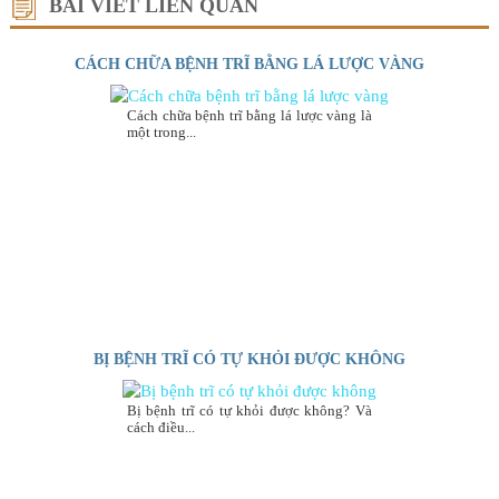
BÀI VIẾT LIÊN QUAN
CÁCH CHỮA BỆNH TRĨ BẰNG LÁ LƯỢC VÀNG
Cách chữa bệnh trĩ bằng lá lược vàng là
một trong...
BỊ BỆNH TRĨ CÓ TỰ KHỎI ĐƯỢC KHÔNG
Bị bệnh trĩ có tự khỏi được không? Và
cách điều...