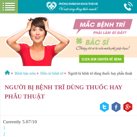
Hotline:
1800 6621
Miễn phí tư vấn & cước gọi
GIỚI THIỆU VỀ PHÒNG KHÁM
GIỚI THIỆU
CƠ SỞ VẬT CHẤT
GÓI DỊCH VỤ
Bệnh hậu môn
Điều trị bệnh trĩ
Người bị bệnh trĩ dùng thuốc hay phẫu thuật
BỆNH HẬU MÔN
HƯỚNG DẪN VÀ CHI PHÍ
NGƯỜI BỊ BỆNH TRĨ DÙNG THUỐC HAY
PHẪU THUẬT
ĐẶT LỊCH HẸN KHÁM
ĐƯỜNG TỚI PHÒNG KHÁM
CẨM NANG
Currently 5.07/10
1
2