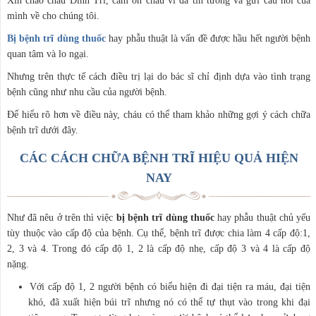
Xin chào cháu Đình Trí, cảm ơn cháu vì đã tin tưởng và gửi câu hỏi của
mình về cho chúng tôi.
Bị bệnh trĩ dùng thuốc
hay phẫu thuật là vấn đề được hầu hết người bệnh
quan tâm và lo ngại.
Nhưng trên thực tế cách điều trị lại do bác sĩ chỉ định dựa vào tình trạng
bệnh cũng như nhu cầu của người bệnh.
Để hiểu rõ hơn về điều này, cháu có thể tham khảo những gợi ý cách chữa
bệnh trĩ dưới đây.
CÁC CÁCH CHỮA BỆNH TRĨ HIỆU QUẢ HIỆN
NAY
Như đã nêu ở trên thì việc
bị bệnh trĩ dùng thuốc
hay phẫu thuật chủ yếu
tùy thuộc vào cấp độ của bệnh. Cụ thể, bệnh trĩ được chia làm 4 cấp độ:1,
2, 3 và 4. Trong đó cấp độ 1, 2 là cấp độ nhẹ, cấp độ 3 và 4 là cấp độ
nặng.
Với cấp độ 1, 2 người bệnh có biểu hiện đi đại tiện ra máu, đại tiện
khó, đã xuất hiện búi trĩ nhưng nó có thể tự thụt vào trong khi đại