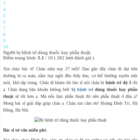
3
4
5
6
7
8
9
10
Người bị bệnh trĩ dùng thuốc hay phẫu thuật
Điểm trung bình:
5.1
/
10
(
282
lượt đánh giá )
Xin chào bác sĩ! Cháu năm nay 27 tuổi! Dạo gần đây cháu đi đại tiện
thường bị ra máu, nằm hay ngồi đều thấy đau, cơ thể thường xuyên mệt
mỏi, khó tập trung. Cháu đi khám thì bác sĩ nói cháu bị
bệnh trĩ độ 3
rồi
ạ. Cháu đang băn khoăn không biết
bị bệnh trĩ
dùng thuốc hay phẫu
thuật
sẽ tốt hơn ạ. Mà nếu làm phẫu thuật thì nên phẫu thuật ở đâu ạ?
Mong bác sĩ giải đáp giúp cháu ạ. Cháu xin cảm ơn! Hoàng Đình Trí, Hà
Đông, Hà Nội.
Bác sĩ tư vấn miễn phí: