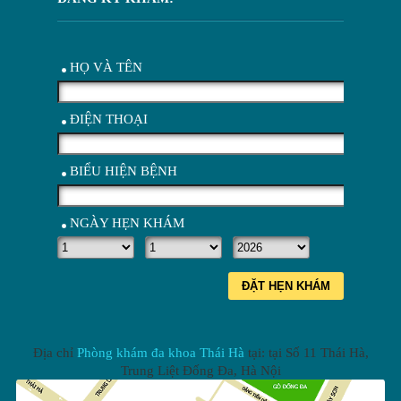
HỌ VÀ TÊN
ĐIỆN THOẠI
BIỂU HIỆN BỆNH
NGÀY HẸN KHÁM
ĐẶT HẸN KHÁM
Địa chỉ
Phòng khám đa khoa Thái Hà
tại: tại
Số 11 Thái Hà,
Trung Liệt Đống Đa
,
Hà Nội