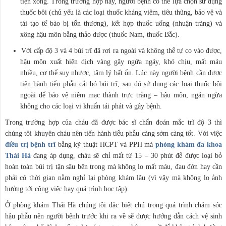
tiện xong. Trong trường hợp này, người bệnh có thể lựa chọn sử dụng
thuốc bôi (chủ yếu là các loại thuốc kháng viêm, tiêu thũng, bảo vệ và
tái tạo tế bào bị tổn thương), kết hợp thuốc uống (nhuận tràng) và
xông hậu môn bằng thảo dược (thuốc Nam, thuốc Bắc).
Với cấp độ 3 và 4 búi trĩ đã rơi ra ngoài và không thể tự co vào được,
hậu môn xuất hiện dịch vàng gây ngứa ngáy, khó chịu, mất máu
nhiều, cơ thể suy nhược, tâm lý bất ổn. Lúc này người bệnh cần được
tiến hành tiểu phẫu cắt bỏ búi trĩ, sau đó sử dụng các loại thuốc bôi
ngoài để bảo vệ niêm mạc thành trực tràng – hậu môn, ngăn ngừa
không cho các loại vi khuẩn tái phát và gây bệnh.
Trong trường hợp của cháu đã được bác sĩ chẩn đoán mắc trĩ độ 3 thì
chúng tôi khuyên cháu nên tiến hành tiểu phẫu càng sớm càng tốt. Với việc
điều trị bệnh trĩ
bằng kỹ thuật HCPT và PPH mà
phòng khám đa khoa
Thái Hà
đang áp dụng, cháu sẽ chỉ mất từ 15 – 30 phút để được loại bỏ
hoàn toàn búi trị tận sâu bên trong mà không lo mất máu, đau đớn hay cần
phải có thời gian nằm nghỉ lại phòng khám lâu (vì vậy mà không lo ảnh
hưởng tới công việc hay quá trình học tập).
Ở phòng khám Thái Hà chúng tôi đặc biệt chú trọng quá trình chăm sóc
hậu phẫu nên người bệnh trước khi ra về sẽ được hướng dẫn cách vệ sinh