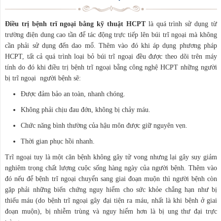
Điều trị bệnh trĩ ngoại bằng kỹ thuật HCPT
là quá trình sử dụng từ
trường điện dung cao tần để tác động trực tiếp lên búi trĩ ngoại mà không
cần phải sử dụng đến dao mổ. Thêm vào đó khi áp dụng phương pháp
HCPT, tất cả quá trình loại bỏ búi trĩ ngoại đều được theo dõi trên máy
tính do đó khi điều trị bệnh trĩ ngoại bằng công nghệ HCPT những người
bị trĩ ngoại người bệnh sẽ:
Được đảm bảo an toàn, nhanh chóng.
Không phải chịu đau đớn, không bị chảy máu.
Chức năng bình thường của hậu môn được giữ nguyên vẹn.
Thời gian phục hồi nhanh.
Trĩ ngoại tuy là một căn bệnh không gây tử vong nhưng lại gây suy giảm
nghiêm trọng chất lượng cuộc sống hàng ngày của người bệnh. Thêm vào
đó nếu để bệnh trĩ ngoại chuyển sang giai đoạn muộn thì người bệnh còn
gặp phải những biến chứng nguy hiểm cho sức khỏe chẳng hạn như bị
thiếu máu (do bệnh trĩ ngoại gây đại tiện ra máu, nhất là khi bệnh ở giai
đoạn muộn), bị nhiễm trùng và nguy hiểm hơn là bị ung thư đại trực