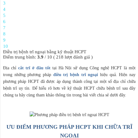
3
4
5
6
7
8
9
10
Điều trị bệnh trĩ ngoại bằng kỹ thuật HCPT
Điểm trung bình:
3.9
/
10
(
218
lượt đánh giá )
Địa chỉ
cắt trĩ ở đâu tốt
tại Hà Nội sử dụng Công nghệ HCPT là một
trong những phương pháp
điều trị bệnh trĩ ngoại
hiệu quả. Hiện nay
phương pháp HCPT đã được áp dụng thành công tại một số địa chỉ chữa
bệnh trĩ uy tín. Để hiểu rõ hơn về kỹ thuật HCPT chữa bệnh trĩ sau đây
chúng ta hãy cùng tham khảo thông tin trong bài viết chia sẻ dưới đây.
ƯU ĐIỂM PHƯƠNG PHÁP HCPT KHI CHỮA TRĨ
NGOẠI