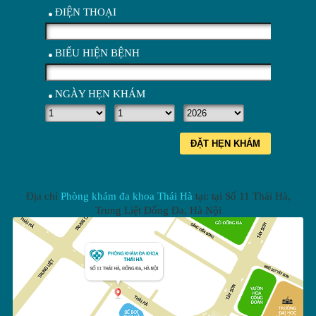
ĐIỆN THOẠI
BIỂU HIỆN BỆNH
NGÀY HẸN KHÁM
ĐẶT HẸN KHÁM
Địa chỉ
Phòng khám đa khoa Thái Hà
tại: tại
Số 11 Thái Hà,
Trung Liệt Đống Đa
,
Hà Nội