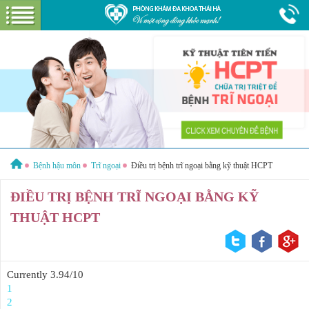
Hotline:
1800 6621
Miễn phí tư vấn & cước gọi
GIỚI THIỆU VỀ PHÒNG KHÁM
GIỚI THIỆU
CƠ SỞ VẬT CHẤT
GÓI DỊCH VỤ
Bệnh hậu môn
Trĩ ngoại
Điều trị bệnh trĩ ngoại bằng kỹ thuật HCPT
BỆNH HẬU MÔN
HƯỚNG DẪN VÀ CHI PHÍ
ĐIỀU TRỊ BỆNH TRĨ NGOẠI BẰNG KỸ
THUẬT HCPT
ĐẶT LỊCH HẸN KHÁM
ĐƯỜNG TỚI PHÒNG KHÁM
CẨM NANG
Currently 3.94/10
1
2