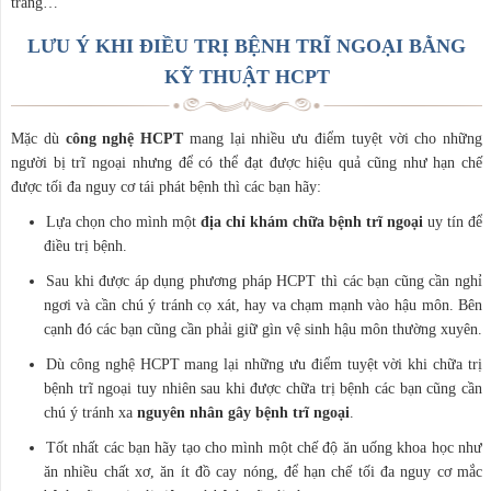
tràng…
LƯU Ý KHI ĐIỀU TRỊ BỆNH TRĨ NGOẠI BẰNG
KỸ THUẬT HCPT
Mặc dù
công nghệ HCPT
mang lại nhiều ưu điểm tuyệt vời cho những
người bị trĩ ngoại nhưng để có thể đạt được hiệu quả cũng như hạn chế
được tối đa nguy cơ tái phát bệnh thì các bạn hãy:
Lựa chọn cho mình một
địa chỉ khám chữa bệnh trĩ ngoại
uy tín để
điều trị bệnh.
Sau khi được áp dụng phương pháp HCPT thì các bạn cũng cần nghỉ
ngơi và cần chú ý tránh cọ xát, hay va chạm mạnh vào hậu môn. Bên
cạnh đó các bạn cũng cần phải giữ gìn vệ sinh hậu môn thường xuyên.
Dù công nghệ HCPT mang lại những ưu điểm tuyệt vời khi chữa trị
bệnh trĩ ngoại tuy nhiên sau khi được chữa trị bệnh các bạn cũng cần
chú ý tránh xa
nguyên nhân gây bệnh trĩ ngoại
.
Tốt nhất các bạn hãy tạo cho mình một chế độ ăn uống khoa học như
ăn nhiều chất xơ, ăn ít đồ cay nóng, để hạn chế tối đa nguy cơ mắc